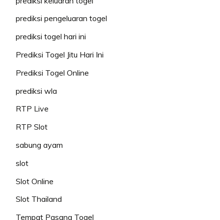
prediksi keluaran togel
prediksi pengeluaran togel
prediksi togel hari ini
Prediksi Togel Jitu Hari Ini
Prediksi Togel Online
prediksi wla
RTP Live
RTP Slot
sabung ayam
slot
Slot Online
Slot Thailand
Tempat Pasang Togel