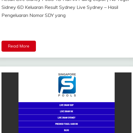
Sidney 6D Keluaran Result Sydney Live Sydney – Hasil
Pengeluaran Nomor SDY yang
Read More