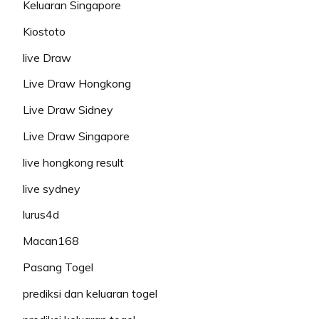
Keluaran Singapore
Kiostoto
live Draw
Live Draw Hongkong
Live Draw Sidney
Live Draw Singapore
live hongkong result
live sydney
lurus4d
Macan168
Pasang Togel
prediksi dan keluaran togel