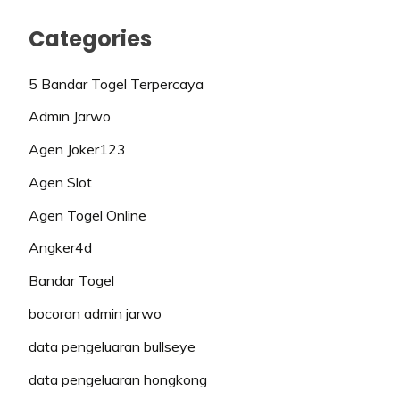
Categories
5 Bandar Togel Terpercaya
Admin Jarwo
Agen Joker123
Agen Slot
Agen Togel Online
Angker4d
Bandar Togel
bocoran admin jarwo
data pengeluaran bullseye
data pengeluaran hongkong