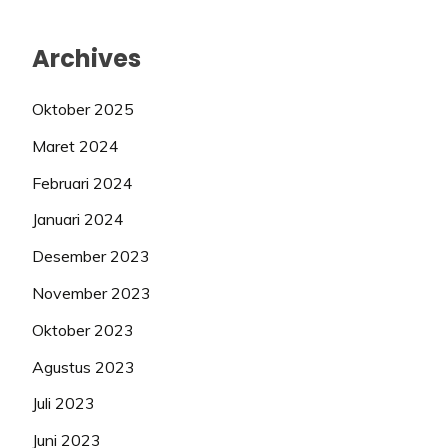
Archives
Oktober 2025
Maret 2024
Februari 2024
Januari 2024
Desember 2023
November 2023
Oktober 2023
Agustus 2023
Juli 2023
Juni 2023