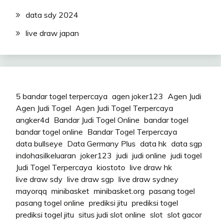
data sdy 2024
live draw japan
5 bandar togel terpercaya
agen joker123
Agen Judi
Agen Judi Togel
Agen Judi Togel Terpercaya
angker4d
Bandar Judi Togel Online
bandar togel
bandar togel online
Bandar Togel Terpercaya
data bullseye
Data Germany Plus
data hk
data sgp
indohasilkeluaran
joker123
judi
judi online
judi togel
Judi Togel Terpercaya
kiostoto
live draw hk
live draw sdy
live draw sgp
live draw sydney
mayorqq
minibasket
minibasket.org
pasang togel
pasang togel online
prediksi jitu
prediksi togel
prediksi togel jitu
situs judi slot online
slot
slot gacor