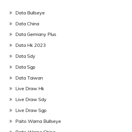
Data Bullseye
Data China
Data Germany Plus
Data Hk 2023
Data Sdy
Data Sgp
Data Taiwan
Live Draw Hk
Live Draw Sdy
Live Draw Sgp
Paito Warna Bullseye
Paito Warna China