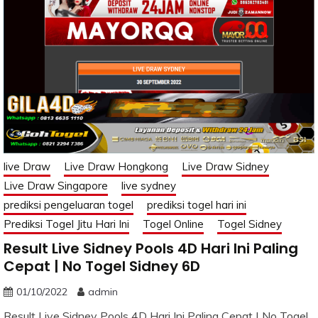
live Draw
Live Draw Hongkong
Live Draw Sidney
Live Draw Singapore
live sydney
prediksi pengeluaran togel
prediksi togel hari ini
Prediksi Togel Jitu Hari Ini
Togel Online
Togel Sidney
Result Live Sidney Pools 4D Hari Ini Paling
Cepat | No Togel Sidney 6D
01/10/2022
admin
Result Live Sidney Pools 4D Hari Ini Paling Cepat | No Togel