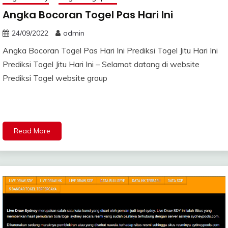
Angka Bocoran Togel Pas Hari Ini
24/09/2022
admin
Angka Bocoran Togel Pas Hari Ini Prediksi Togel Jitu Hari Ini
Prediksi Togel Jitu Hari Ini – Selamat datang di website
Prediksi Togel website group
Read More