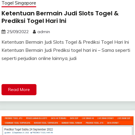
Togel Singapore
Ketentuan Bermain Judi Slots Togel &
Prediksi Togel Hari Ini
25/09/2022
admin
Ketentuan Bermain Judi Slots Togel & Prediksi Togel Hari Ini
Ketentuan Bermain Judi Prediksi togel hari ini – Sama seperti
seperti perjudian online lainnya, judi
Read More