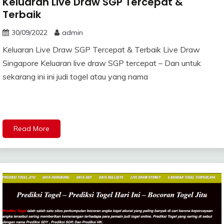
Keluaran Live Draw SGP Tercepat &
Terbaik
30/09/2022
admin
Keluaran Live Draw SGP Tercepat & Terbaik Live Draw
Singapore Keluaran live draw SGP tercepat – Dan untuk
sekarang ini ini judi togel atau yang nama
Read More