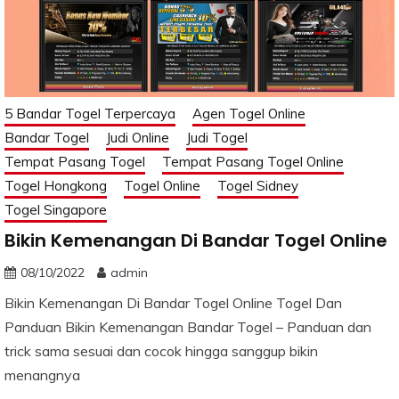
5 Bandar Togel Terpercaya
Agen Togel Online
Bandar Togel
Judi Online
Judi Togel
Tempat Pasang Togel
Tempat Pasang Togel Online
Togel Hongkong
Togel Online
Togel Sidney
Togel Singapore
Bikin Kemenangan Di Bandar Togel Online
08/10/2022
admin
Bikin Kemenangan Di Bandar Togel Online Togel Dan
Panduan Bikin Kemenangan Bandar Togel – Panduan dan
trick sama sesuai dan cocok hingga sanggup bikin
menangnya