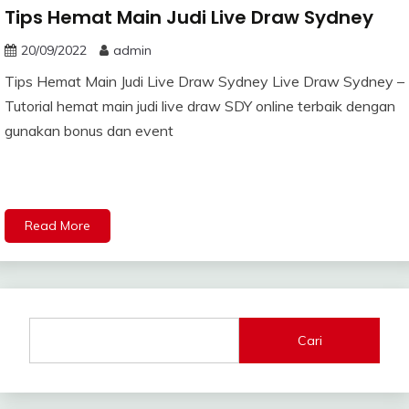
Tips Hemat Main Judi Live Draw Sydney
20/09/2022
admin
Tips Hemat Main Judi Live Draw Sydney Live Draw Sydney –
Tutorial hemat main judi live draw SDY online terbaik dengan
gunakan bonus dan event
Read More
Cari