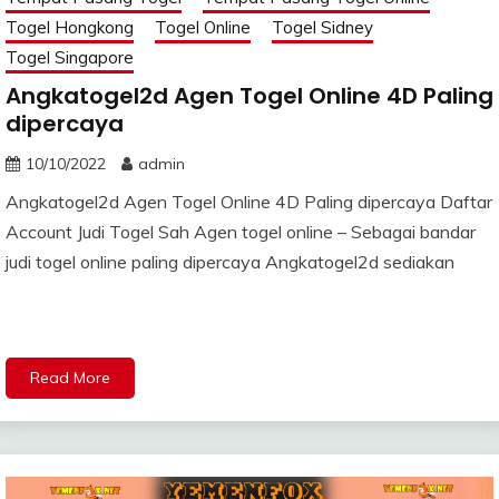
Togel Hongkong
Togel Online
Togel Sidney
Togel Singapore
Angkatogel2d Agen Togel Online 4D Paling
dipercaya
10/10/2022
admin
Angkatogel2d Agen Togel Online 4D Paling dipercaya Daftar
Account Judi Togel Sah Agen togel online – Sebagai bandar
judi togel online paling dipercaya Angkatogel2d sediakan
Read More