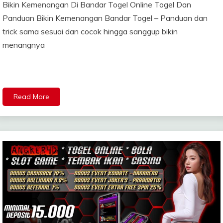
Bikin Kemenangan Di Bandar Togel Online Togel Dan
Panduan Bikin Kemenangan Bandar Togel – Panduan dan
trick sama sesuai dan cocok hingga sanggup bikin
menangnya
Read More