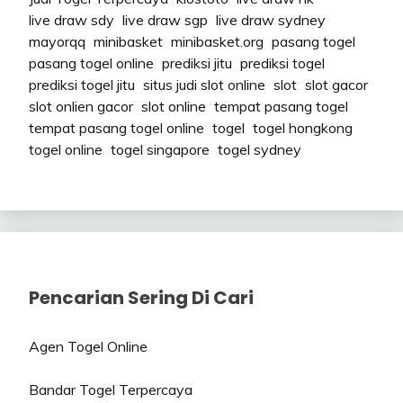
live draw sdy
live draw sgp
live draw sydney
mayorqq
minibasket
minibasket.org
pasang togel
pasang togel online
prediksi jitu
prediksi togel
prediksi togel jitu
situs judi slot online
slot
slot gacor
slot onlien gacor
slot online
tempat pasang togel
tempat pasang togel online
togel
togel hongkong
togel online
togel singapore
togel sydney
Pencarian Sering Di Cari
Agen Togel Online
Bandar Togel Terpercaya