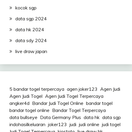
kocok sgp
data sgp 2024
data hk 2024
data sdy 2024
live draw japan
5 bandar togel terpercaya
agen joker123
Agen Judi
Agen Judi Togel
Agen Judi Togel Terpercaya
angker4d
Bandar Judi Togel Online
bandar togel
bandar togel online
Bandar Togel Terpercaya
data bullseye
Data Germany Plus
data hk
data sgp
indohasilkeluaran
joker123
judi
judi online
judi togel
Judi Togel Terpercaya
kiostoto
live draw hk