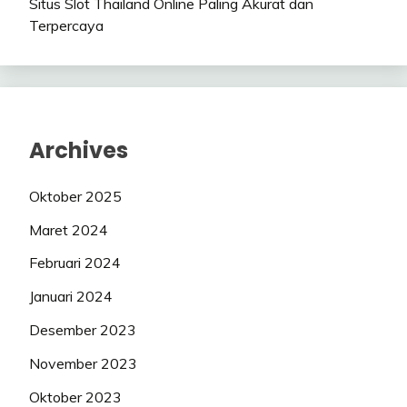
Situs Slot Thailand Online Paling Akurat dan
Terpercaya
Archives
Oktober 2025
Maret 2024
Februari 2024
Januari 2024
Desember 2023
November 2023
Oktober 2023