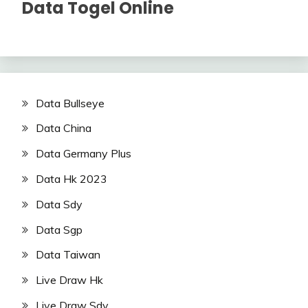
Data Togel Online
Data Bullseye
Data China
Data Germany Plus
Data Hk 2023
Data Sdy
Data Sgp
Data Taiwan
Live Draw Hk
Live Draw Sdy