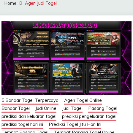
Home
Agen Judi Togel
5 Bandar Togel Terpercaya
Agen Togel Online
Bandar Togel
Judi Online
Judi Togel
Pasang Togel
prediksi dan keluaran togel
prediksi pengeluaran togel
prediksi togel hari ini
Prediksi Togel Jitu Hari Ini
Tempat Pasang Togel
Tempat Pasang Togel Online