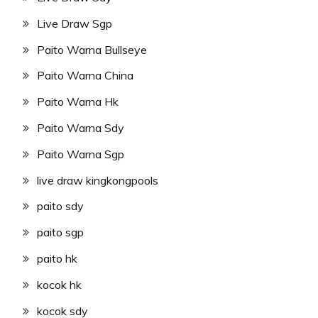
Live Draw Sgp
Paito Warna Bullseye
Paito Warna China
Paito Warna Hk
Paito Warna Sdy
Paito Warna Sgp
live draw kingkongpools
paito sdy
paito sgp
paito hk
kocok hk
kocok sdy