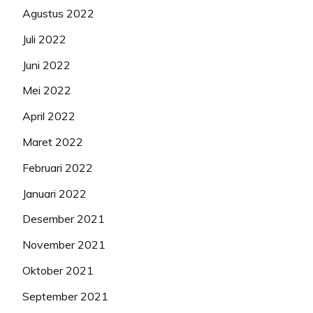
Agustus 2022
Juli 2022
Juni 2022
Mei 2022
April 2022
Maret 2022
Februari 2022
Januari 2022
Desember 2021
November 2021
Oktober 2021
September 2021