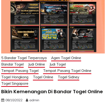
5 Bandar Togel Terpercaya
Agen Togel Online
Bandar Togel
Judi Online
Judi Togel
Tempat Pasang Togel
Tempat Pasang Togel Online
Togel Hongkong
Togel Online
Togel Sidney
Togel Singapore
Bikin Kemenangan Di Bandar Togel Online
08/10/2022
admin