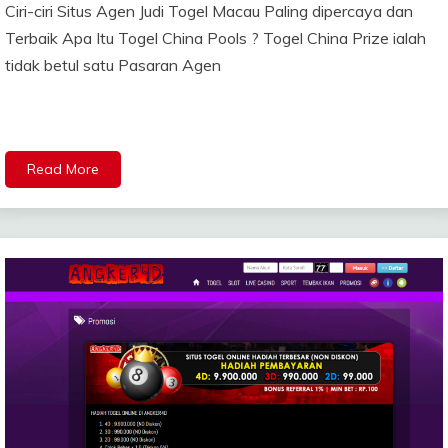
Ciri-ciri Situs Agen Judi Togel Macau Paling dipercaya dan
Terbaik Apa Itu Togel China Pools ? Togel China Prize ialah
tidak betul satu Pasaran Agen
Read More