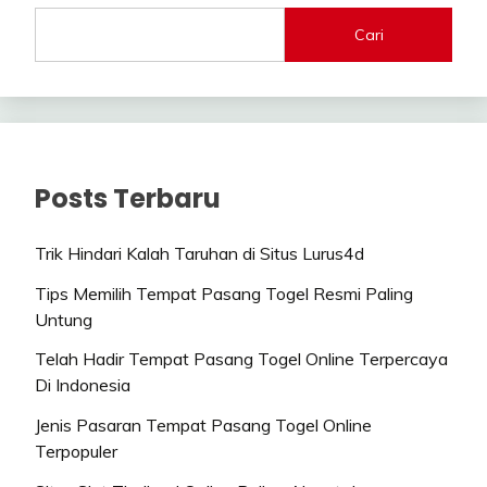
Cari
Posts Terbaru
Trik Hindari Kalah Taruhan di Situs Lurus4d
Tips Memilih Tempat Pasang Togel Resmi Paling
Untung
Telah Hadir Tempat Pasang Togel Online Terpercaya
Di Indonesia
Jenis Pasaran Tempat Pasang Togel Online
Terpopuler