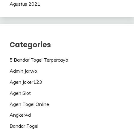
Agustus 2021
Categories
5 Bandar Togel Terpercaya
Admin Jarwo
Agen Joker123
Agen Slot
Agen Togel Online
Angker4d
Bandar Togel