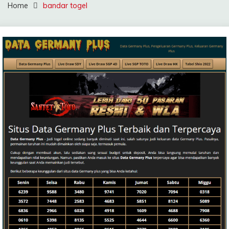
Home
bandar togel