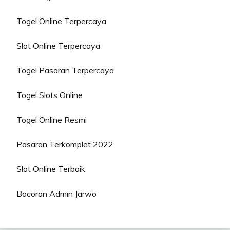
Togel Online Terpercaya
Slot Online Terpercaya
Togel Pasaran Terpercaya
Togel Slots Online
Togel Online Resmi
Pasaran Terkomplet 2022
Slot Online Terbaik
Bocoran Admin Jarwo