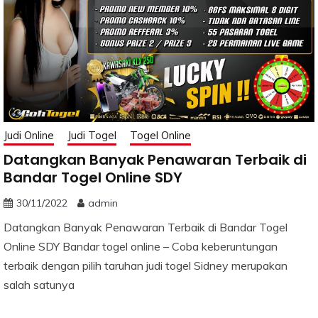
Judi Online
Judi Togel
Togel Online
Datangkan Banyak Penawaran Terbaik di
Bandar Togel Online SDY
30/11/2022
admin
Datangkan Banyak Penawaran Terbaik di Bandar Togel
Online SDY Bandar togel online – Coba keberuntungan
terbaik dengan pilih taruhan judi togel Sidney merupakan
salah satunya