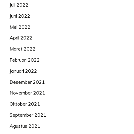
Juli 2022
Juni 2022
Mei 2022
April 2022
Maret 2022
Februari 2022
Januari 2022
Desember 2021
November 2021
Oktober 2021
September 2021
Agustus 2021