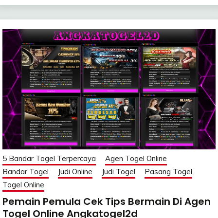
5 Bandar Togel Terpercaya
Agen Togel Online
Bandar Togel
Judi Online
Judi Togel
Pasang Togel
Togel Online
Pemain Pemula Cek Tips Bermain Di Agen
Togel Online Angkatogel2d