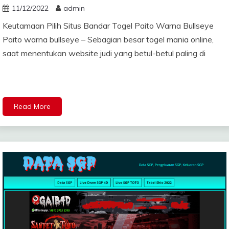
11/12/2022
admin
Keutamaan Pilih Situs Bandar Togel Paito Warna Bullseye
Paito warna bullseye – Sebagian besar togel mania online,
saat menentukan website judi yang betul-betul paling di
Read More