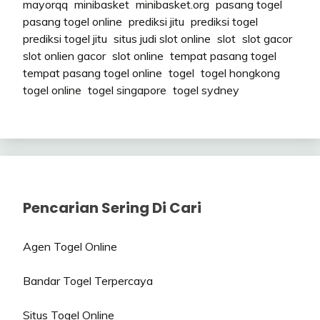
mayorqq
minibasket
minibasket.org
pasang togel
pasang togel online
prediksi jitu
prediksi togel
prediksi togel jitu
situs judi slot online
slot
slot gacor
slot onlien gacor
slot online
tempat pasang togel
tempat pasang togel online
togel
togel hongkong
togel online
togel singapore
togel sydney
Pencarian Sering Di Cari
Agen Togel Online
Bandar Togel Terpercaya
Situs Togel Online