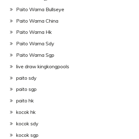
Paito Warna Bullseye
Paito Warna China
Paito Warna Hk
Paito Warna Sdy
Paito Warna Sgp
live draw kingkongpools
paito sdy
paito sgp
paito hk
kocok hk
kocok sdy
kocok sgp