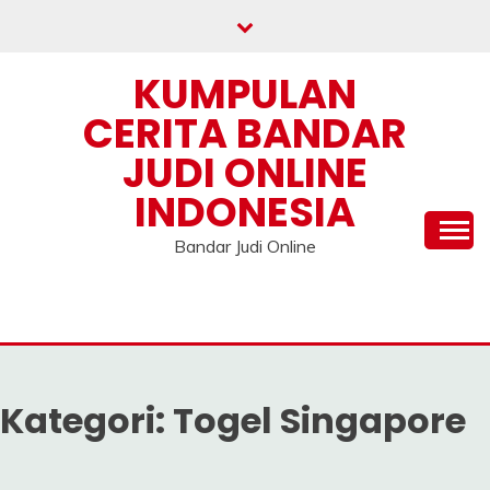
Skip
to
content
KUMPULAN
CERITA BANDAR
JUDI ONLINE
INDONESIA
Bandar Judi Online
Kategori:
Togel Singapore