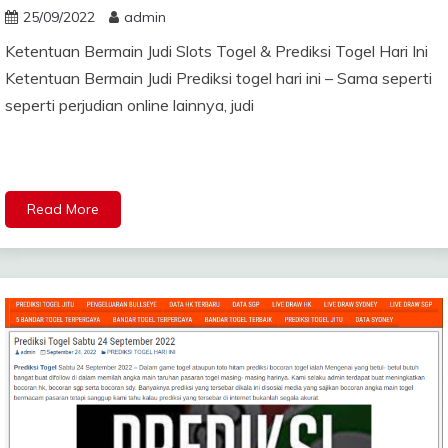
25/09/2022
admin
Ketentuan Bermain Judi Slots Togel & Prediksi Togel Hari Ini
Ketentuan Bermain Judi Prediksi togel hari ini – Sama seperti
seperti perjudian online lainnya, judi
Read More