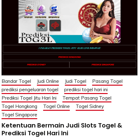
Bandar Togel
Judi Online
Judi Togel
Pasang Togel
prediksi pengeluaran togel
prediksi togel hari ini
Prediksi Togel Jitu Hari Ini
Tempat Pasang Togel
Togel Hongkong
Togel Online
Togel Sidney
Togel Singapore
Ketentuan Bermain Judi Slots Togel &
Prediksi Togel Hari Ini