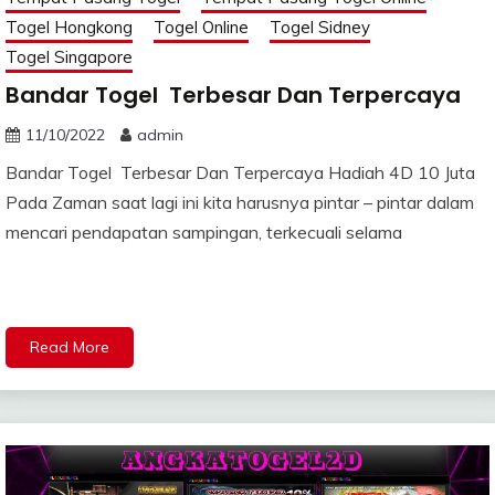
Togel Hongkong
Togel Online
Togel Sidney
Togel Singapore
Bandar Togel Terbesar Dan Terpercaya
11/10/2022
admin
Bandar Togel Terbesar Dan Terpercaya Hadiah 4D 10 Juta
Pada Zaman saat lagi ini kita harusnya pintar – pintar dalam
mencari pendapatan sampingan, terkecuali selama
Read More