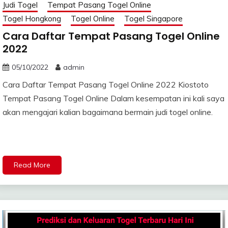
Judi Togel
Tempat Pasang Togel Online
Togel Hongkong
Togel Online
Togel Singapore
Cara Daftar Tempat Pasang Togel Online
2022
05/10/2022
admin
Cara Daftar Tempat Pasang Togel Online 2022 Kiostoto
Tempat Pasang Togel Online Dalam kesempatan ini kali saya
akan mengajari kalian bagaimana bermain judi togel online.
Read More