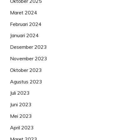
Oktober 2025
Maret 2024
Februari 2024
Januari 2024
Desember 2023
November 2023
Oktober 2023
Agustus 2023
Juli 2023
Juni 2023
Mei 2023
April 2023
Maret 2023