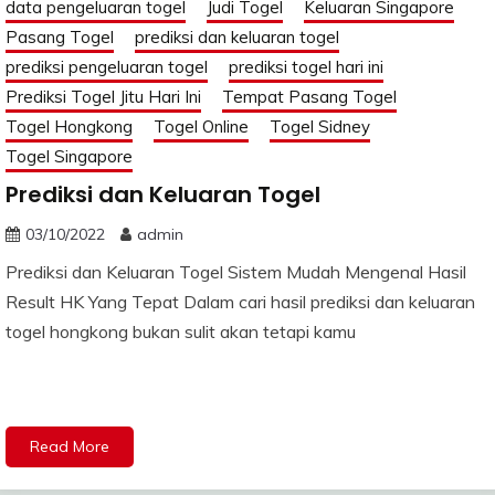
data pengeluaran togel
Judi Togel
Keluaran Singapore
Pasang Togel
prediksi dan keluaran togel
prediksi pengeluaran togel
prediksi togel hari ini
Prediksi Togel Jitu Hari Ini
Tempat Pasang Togel
Togel Hongkong
Togel Online
Togel Sidney
Togel Singapore
Prediksi dan Keluaran Togel
03/10/2022
admin
Prediksi dan Keluaran Togel Sistem Mudah Mengenal Hasil
Result HK Yang Tepat Dalam cari hasil prediksi dan keluaran
togel hongkong bukan sulit akan tetapi kamu
Read More