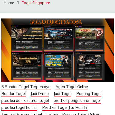
Home
Togel Singapore
5 Bandar Togel Terpercaya
Agen Togel Online
Bandar Togel
Judi Online
Judi Togel
Pasang Togel
prediksi dan keluaran togel
prediksi pengeluaran togel
prediksi togel hari ini
Prediksi Togel Jitu Hari Ini
Tempat Pasang Togel
Tempat Pasang Togel Online