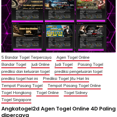
5 Bandar Togel Terpercaya
Agen Togel Online
Bandar Togel
Judi Online
Judi Togel
Pasang Togel
prediksi dan keluaran togel
prediksi pengeluaran togel
prediksi togel hari ini
Prediksi Togel Jitu Hari Ini
Tempat Pasang Togel
Tempat Pasang Togel Online
Togel Hongkong
Togel Online
Togel Sidney
Togel Singapore
Angkatogel2d Agen Togel Online 4D Paling
dipercaya