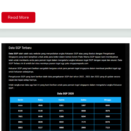
Read More