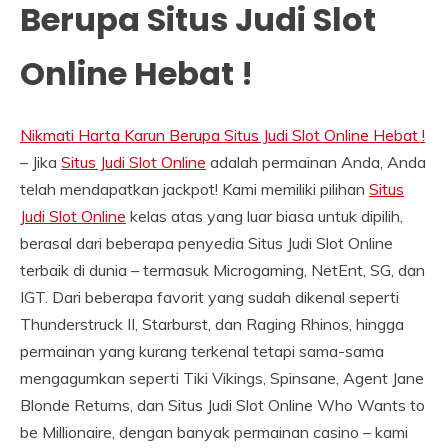
Berupa Situs Judi Slot
Online Hebat !
Nikmati Harta Karun Berupa Situs Judi Slot Online Hebat !
– Jika
Situs Judi Slot Online
adalah permainan Anda, Anda
telah mendapatkan jackpot! Kami memiliki pilihan
Situs
Judi Slot Online
kelas atas yang luar biasa untuk dipilih,
berasal dari beberapa penyedia Situs Judi Slot Online
terbaik di dunia – termasuk Microgaming, NetEnt, SG, dan
IGT. Dari beberapa favorit yang sudah dikenal seperti
Thunderstruck II, Starburst, dan Raging Rhinos, hingga
permainan yang kurang terkenal tetapi sama-sama
mengagumkan seperti Tiki Vikings, Spinsane, Agent Jane
Blonde Returns, dan Situs Judi Slot Online Who Wants to
be Millionaire, dengan banyak permainan casino – kami