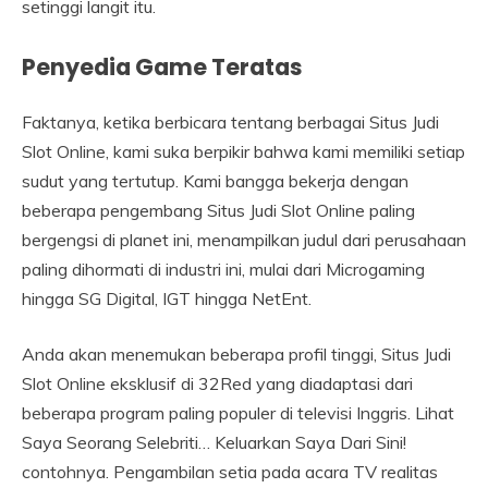
setinggi langit itu.
Penyedia Game Teratas
Faktanya, ketika berbicara tentang berbagai Situs Judi
Slot Online, kami suka berpikir bahwa kami memiliki setiap
sudut yang tertutup. Kami bangga bekerja dengan
beberapa pengembang Situs Judi Slot Online paling
bergengsi di planet ini, menampilkan judul dari perusahaan
paling dihormati di industri ini, mulai dari Microgaming
hingga SG Digital, IGT hingga NetEnt.
Anda akan menemukan beberapa profil tinggi, Situs Judi
Slot Online eksklusif di 32Red yang diadaptasi dari
beberapa program paling populer di televisi Inggris. Lihat
Saya Seorang Selebriti… Keluarkan Saya Dari Sini!
contohnya. Pengambilan setia pada acara TV realitas