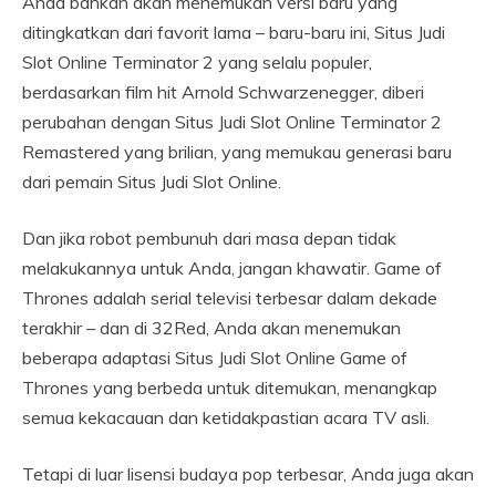
Anda bahkan akan menemukan versi baru yang
ditingkatkan dari favorit lama – baru-baru ini, Situs Judi
Slot Online Terminator 2 yang selalu populer,
berdasarkan film hit Arnold Schwarzenegger, diberi
perubahan dengan Situs Judi Slot Online Terminator 2
Remastered yang brilian, yang memukau generasi baru
dari pemain Situs Judi Slot Online.
Dan jika robot pembunuh dari masa depan tidak
melakukannya untuk Anda, jangan khawatir. Game of
Thrones adalah serial televisi terbesar dalam dekade
terakhir – dan di 32Red, Anda akan menemukan
beberapa adaptasi Situs Judi Slot Online Game of
Thrones yang berbeda untuk ditemukan, menangkap
semua kekacauan dan ketidakpastian acara TV asli.
Tetapi di luar lisensi budaya pop terbesar, Anda juga akan