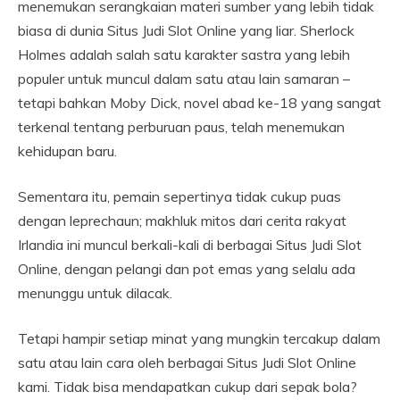
menemukan serangkaian materi sumber yang lebih tidak
biasa di dunia Situs Judi Slot Online yang liar. Sherlock
Holmes adalah salah satu karakter sastra yang lebih
populer untuk muncul dalam satu atau lain samaran –
tetapi bahkan Moby Dick, novel abad ke-18 yang sangat
terkenal tentang perburuan paus, telah menemukan
kehidupan baru.
Sementara itu, pemain sepertinya tidak cukup puas
dengan leprechaun; makhluk mitos dari cerita rakyat
Irlandia ini muncul berkali-kali di berbagai Situs Judi Slot
Online, dengan pelangi dan pot emas yang selalu ada
menunggu untuk dilacak.
Tetapi hampir setiap minat yang mungkin tercakup dalam
satu atau lain cara oleh berbagai Situs Judi Slot Online
kami. Tidak bisa mendapatkan cukup dari sepak bola?