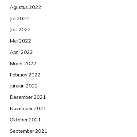
Agustus 2022
Juli 2022
Juni 2022
Mei 2022
April 2022
Maret 2022
Februari 2022
Januari 2022
Desember 2021
November 2021
Oktober 2021
September 2021