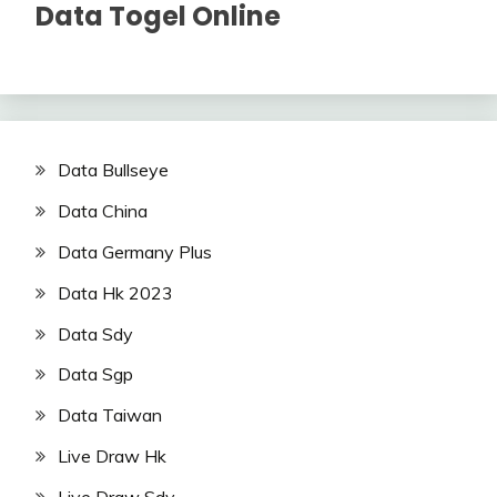
Data Togel Online
Data Bullseye
Data China
Data Germany Plus
Data Hk 2023
Data Sdy
Data Sgp
Data Taiwan
Live Draw Hk
Live Draw Sdy