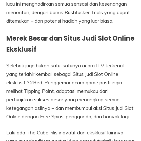
lucu ini menghadirkan semua sensasi dan kesenangan
menonton, dengan bonus Bushtucker Trials yang dapat
ditemukan – dan potensi hadiah yang luar biasa.
Merek Besar dan Situs Judi Slot Online
Eksklusif
Selebriti juga bukan satu-satunya acara ITV terkenal
yang terlahir kembali sebagai Situs Judi Slot Online
eksklusif 32Red. Penggemar acara game pasti ingin
melihat Tipping Point, adaptasi memukau dari
pertunjukan sukses besar yang menangkap semua
ketegangan aslinya – dan membumbui aksi Situs Judi Slot
Online dengan Free Spins, pengganda, dan banyak lagi.
Lalu ada The Cube, rilis inovatif dan eksklusif lainnya