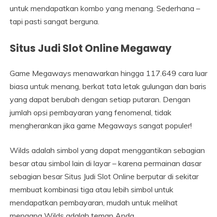
untuk mendapatkan kombo yang menang. Sederhana –
tapi pasti sangat berguna.
Situs Judi Slot Online Megaway
Game Megaways menawarkan hingga 117.649 cara luar
biasa untuk menang, berkat tata letak gulungan dan baris
yang dapat berubah dengan setiap putaran. Dengan
jumlah opsi pembayaran yang fenomenal, tidak
mengherankan jika game Megaways sangat populer!
Wilds adalah simbol yang dapat menggantikan sebagian
besar atau simbol lain di layar – karena permainan dasar
sebagian besar Situs Judi Slot Online berputar di sekitar
membuat kombinasi tiga atau lebih simbol untuk
mendapatkan pembayaran, mudah untuk melihat
mengapa Wilds adalah teman Anda.