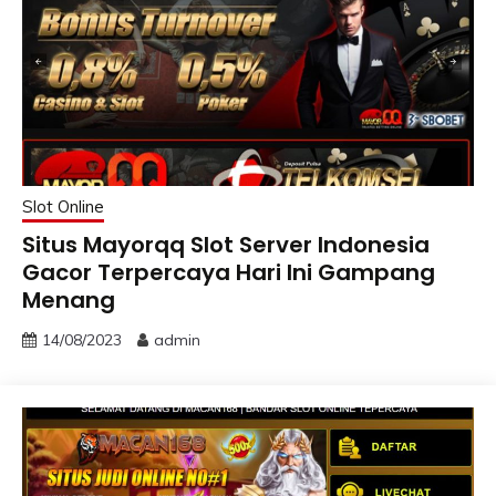
Slot Online
Situs Mayorqq Slot Server Indonesia
Gacor Terpercaya Hari Ini Gampang
Menang
14/08/2023
admin