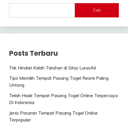
Cari
Posts Terbaru
Trik Hindari Kalah Taruhan di Situs Lurus4d
Tips Memilih Tempat Pasang Togel Resmi Paling
Untung
Telah Hadir Tempat Pasang Togel Online Terpercaya
Di Indonesia
Jenis Pasaran Tempat Pasang Togel Online
Terpopuler